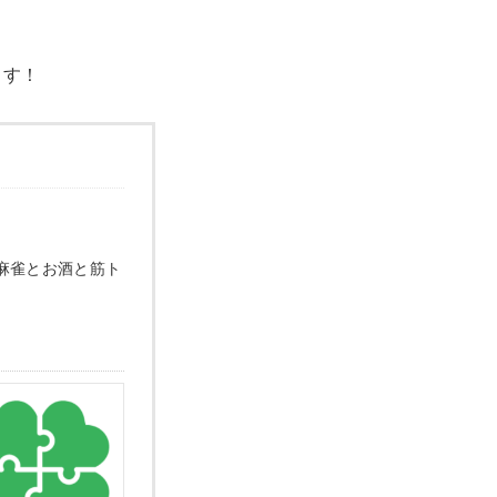
ます！
麻雀とお酒と筋ト