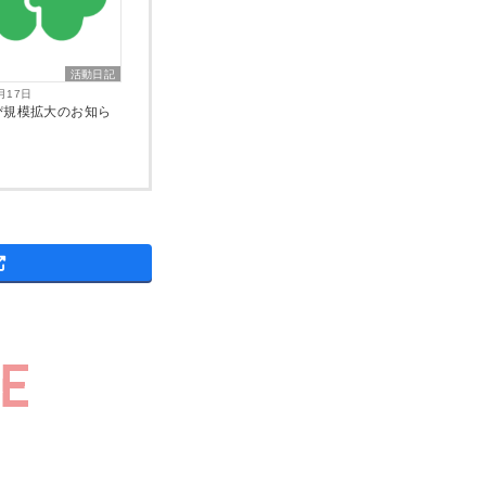
活動日記
月17日
ぴ規模拡大のお知ら