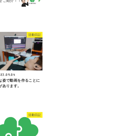
をご紹介！！
活動日記
23.09.04
な姿で動画を作ることに
があります。
活動日記