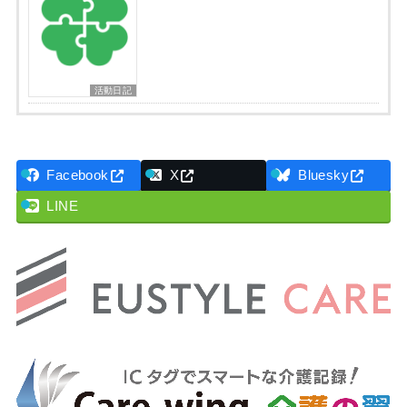
活動日記
Facebook
X
Bluesky
LINE