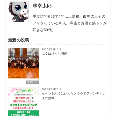
林幸太郎
重度訪問介護で4年以上勤務、白馬の王子の
フリをしている奇人。麻雀とお酒と筋トレが
好きな30代。
最新の投稿
2025年8月11日
ふくはぴんち開催！！！
活動日記
2025年7月28日
イベントふくはぴんちクラウドファンディン
グに挑戦！