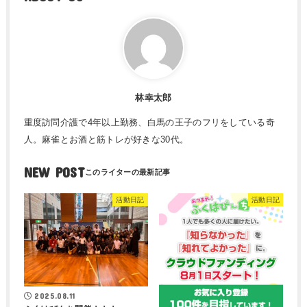
林幸太郎
重度訪問介護で4年以上勤務、白馬の王子のフリをしている奇
人。麻雀とお酒と筋トレが好きな30代。
NEW POST
活動日記
活動日記
2025.08.11