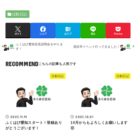
活動日記
ポスト
シェア
はてブ
送る
Pocket
ふくはぴ愛知交流説明会をやりま
清須市イベント行ってきました！
す！
RECOMMEND
活動日記
活動日記
2023.10.01
2023.11.19
10月からもよろしくお願いします
ふくはぴ愛知スタート！登録あり
😊
がとうございます！