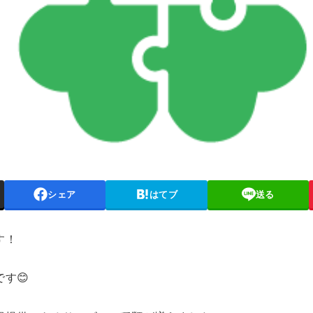
シェア
はてブ
送る
す！
す😊