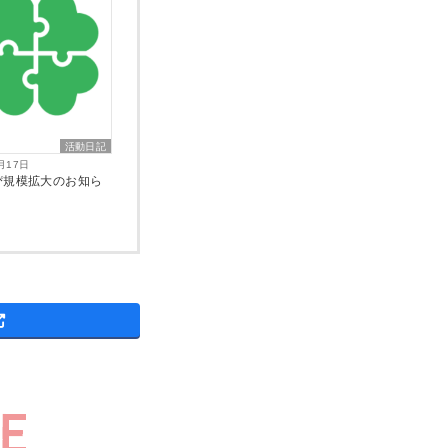
活動日記
月17日
ぴ規模拡大のお知ら