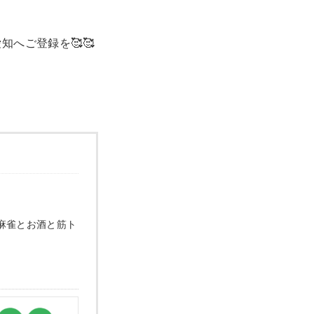
へご登録を🥰🥰
麻雀とお酒と筋ト