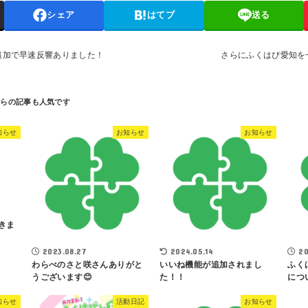
シェア
はてブ
送る
追加で早速反響ありました！
さらにふくはぴ愛知を
知らせ
お知らせ
お知らせ
きま
2023.08.27
2024.05.14
20
わらべのさと咲さんありがと
いいね機能が追加されまし
ふく
うございます😊
た！！
につ
知らせ
活動日記
お知らせ